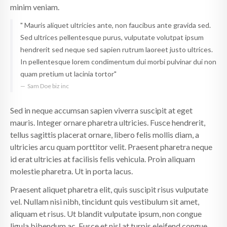
minim veniam.
" Mauris aliquet ultricies ante, non faucibus ante gravida sed.
Sed ultrices pellentesque purus, vulputate volutpat ipsum
hendrerit sed neque sed sapien rutrum laoreet justo ultrices.
In pellentesque lorem condimentum dui morbi pulvinar dui non
quam pretium ut lacinia tortor"
Sam Doe
biz inc
Sed in neque accumsan sapien viverra suscipit at eget
mauris. Integer ornare pharetra ultricies. Fusce hendrerit,
tellus sagittis placerat ornare, libero felis mollis diam, a
ultricies arcu quam porttitor velit. Praesent pharetra neque
id erat ultricies at facilisis felis vehicula. Proin aliquam
molestie pharetra. Ut in porta lacus.
Praesent aliquet pharetra elit, quis suscipit risus vulputate
vel. Nullam nisi nibh, tincidunt quis vestibulum sit amet,
aliquam et risus. Ut blandit vulputate ipsum, non congue
ligula bibendum ac. Fusce et nisl at turpis eleifend congue.