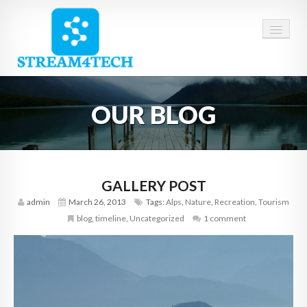
HOME
OUR BLOG
ABOUT US
SERVICES
CAREERS
GALLERY POST
admin
March 26, 2013
Tags:
Alps
,
Nature
,
Recreation
,
Tourism
CONTACT
blog
,
timeline
,
Uncategorized
1 comment